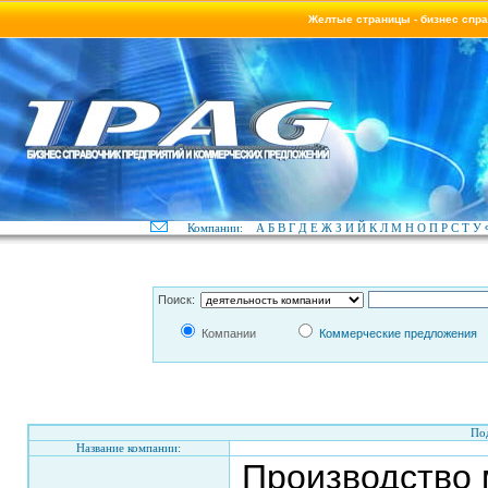
Желтые страницы - бизнес спр
Компании:
А
Б
В
Г
Д
Е
Ж
З
И
Й
К
Л
М
Н
О
П
Р
С
Т
У
Поиск:
Компании
Коммерческие предложения
По
Название компании:
Производство 