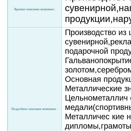
сувенирной,на
Краткое описание компании:
продукции,нар
Производство из 
сувенирной,рекл
подарочной проду
Гальванопокрыти
золотом,серебро
Основная продук
Металлические з
Цельнометаллич 
медали(спортивн
Подробное описание компании :
Металличес кие н
дипломы,грамоты