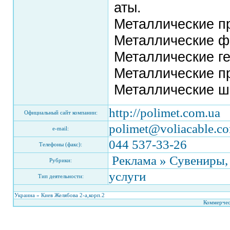
аты.
Металлические пр
Металлические фа
Металлические ге
Металлические п
Металлические ш
http://polimet.com.ua
Официальный сайт компании:
polimet@voliacable.c
e-mail:
044 537-33-26
Телефоны (факс):
Реклама » Сувениры,
Рубрики:
услуги
Тип деятельности:
Украина » Киев Желябова 2-а,корп.2
Коммерчес