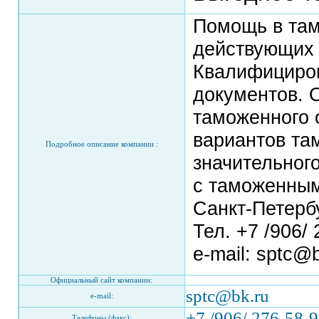
Помощь в та
действующих 
Квалифициро
документов. 
таможенного 
вариантов та
Подробное описание компании :
значительног
с таможенным
Санкт-Петербу
Тел. +7 /906/ 
e-mail: sptc@b
Официальный сайт компании:
sptc@bk.ru
e-mail:
+7 /906/ 276-58-
Телефоны (факс):