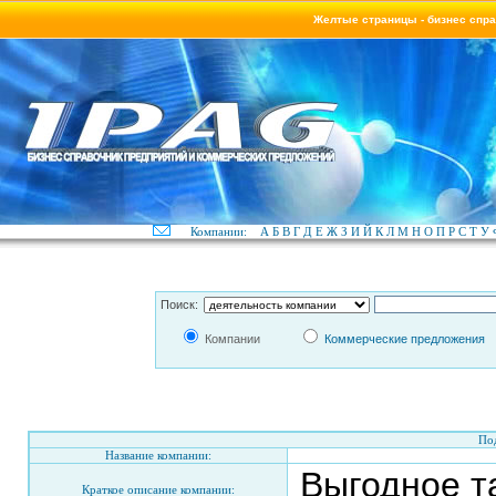
Желтые страницы - бизнес спр
Компании:
А
Б
В
Г
Д
Е
Ж
З
И
Й
К
Л
М
Н
О
П
Р
С
Т
У
Поиск:
Компании
Коммерческие предложения
По
Название компании:
Выгодное т
Краткое описание компании: