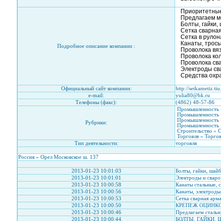
Приоритетные
Предлагаем ме
Болты, гайки,
Сетка сварная
Сетка в рулон
Канаты, тросы
Подробное описание компании :
Проволока вяз
Проволока ко
Проволока св
Электроды сва
Средства охр
Официальный сайт компании:
http://setkametiz.tiu
e-mail:
yulia80@bk.ru
Телефоны (факс):
(4862) 48-57-86
Промышленность 
Промышленность »
Промышленность »
Рубрики:
Промышленность »
Строительство » 
Торговля » Торго
Тип деятельности:
торговля
Россия » Орел Московское ш. 137
2013-01-23 10:01:03
Болты, гайки, шай
2013-01-23 10:01:01
Электроды и сваро
2013-01-23 10:00:58
Канаты стальные, 
2013-01-23 10:00:56
Канаты, электроды,
2013-01-23 10:00:53
Сетка сварная арм
2013-01-23 10:00:50
КРЕПЕЖ ОЦИНК
2013-01-23 10:00:46
Предлагаем стальн
2013-01-23 10:00:44
БОЛТЫ, ГАЙКИ,