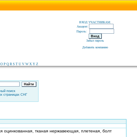
ВХОД УЧАСТНИКАМ:
Аккаунт:
Пароль:
Забыл пароль
Добавить компанию
O
P
Q
R
S
T
U
V
W
X
Y
Z
ный поиск
х страницах СНГ
ная оцинкованная, тканая нержавеющая, плетеная, болт