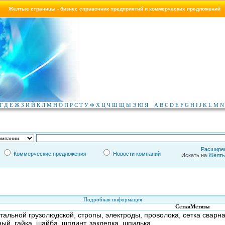
Желтые страницы - бизнес справочник предприятий и коммерческих предложений
Г
Д
Е
Ж
З
И
Й
К
Л
М
Н
О
П
Р
С
Т
У
Ф
Х
Ц
Ч
Ш
Щ
Ы
Э
Ю
Я
A
B
C
D
E
F
G
H
I
J
K
L
M
N
Расшире
Коммерческие предложения
Новости компаний
Искать на
Желты
Подробная информация
СеткиМетизы
стальной грузолюдской, стропы, электроды, проволока, сетка cвар
ый, гайка, шайба, шплинт, заклепка, шпилька