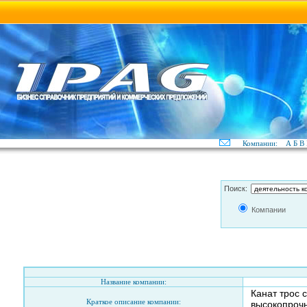
Компании:
А
Б
В
Поиск:
Компании
Название компании:
Канат трос 
Краткое описание компании:
высокопрочн