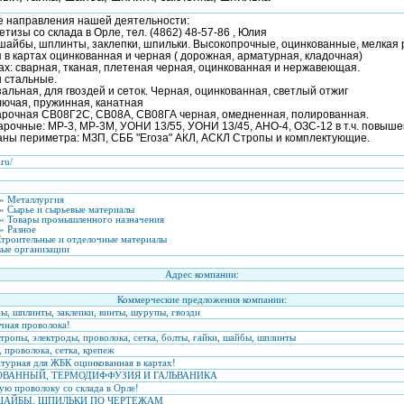
 направления нашей деятельности:
тизы со склада в Орле, тел. (4862) 48-57-86 , Юлия
 шайбы, шплинты, заклепки, шпильки. Высокопрочные, оцинкованные, мелкая 
 в картах оцинкованная и черная ( дорожная, арматурная, кладочная)
ах: сварная, тканая, плетеная черная, оцинкованная и нержавеющая.
 стальные.
альная, для гвоздей и сеток. Черная, оцинкованная, светлый отжиг
лючая, пружинная, канатная
арочная СВ08Г2С, СВ08А, СВ08ГА черная, омедненная, полированная.
рочные: МР-3, МР-3М, УОНИ 13/55, УОНИ 13/45, АНО-4, ОЗС-12 в т.ч. повыше
аны периметра: МЗП, СББ "Егоза" АКЛ, АСКЛ Стропы и комплектующие.
.ru/
» Металлургия
 Сырье и сырьевые материалы
 Товары промышленного назначения
 Разное
Строительные и отделочные материалы
вые организации
Адрес компании:
Коммерческие предложения компании:
бы, шплинты, заклепки, винты, шурупы, гвозди
чная проволока!
стропы, электроды, проволока, сетка, болты, гайки, шайбы, шплинты
 проволока, сетка, крепеж
атурная для ЖБК оцинкованная в картах!
ОВАННЫЙ, ТЕРМОДИФФУЗИЯ И ГАЛЬВАНИКА
ую проволоку со склада в Орле!
 ШАЙБЫ, ШПИЛЬКИ ПО ЧЕРТЕЖАМ