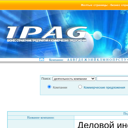
Желтые страницы - бизнес спр
Компании:
А
Б
В
Г
Д
Е
Ж
З
И
Й
К
Л
М
Н
О
П
Р
С
Т
У
Поиск:
Компании
Коммерческие предложения
По
Название компании:
Деловой и