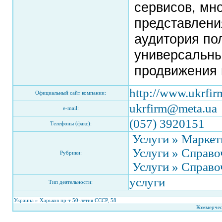
сервисов, мн
представлени
аудитория по
универсальн
продвижения в
http://www.ukrfi
Официальный сайт компании:
ukrfirm@meta.ua
e-mail:
(057) 3920151
Телефоны (факс):
Услуги » Маркет
Услуги » Справо
Рубрики:
Услуги » Справо
услуги
Тип деятельности:
Украина » Харьков пр-т 50-летия СССР, 58
Коммерчес